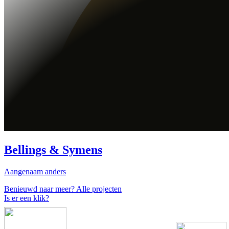
Bellings & Symens
Aangenaam anders
Benieuwd naar meer?
Alle projecten
Is er een klik?