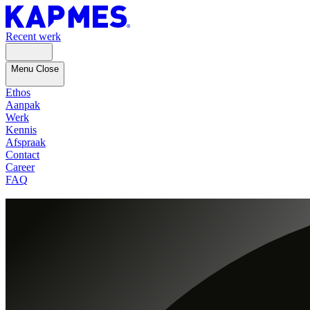
Recent werk
Menu
Close
Ethos
Aanpak
Werk
Kennis
Afspraak
Contact
Career
FAQ