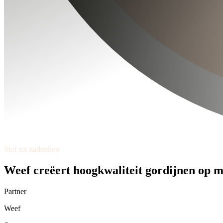
Stof tot nadenken
Weef creëert hoogkwaliteit gordijnen op 
Partner
Weef