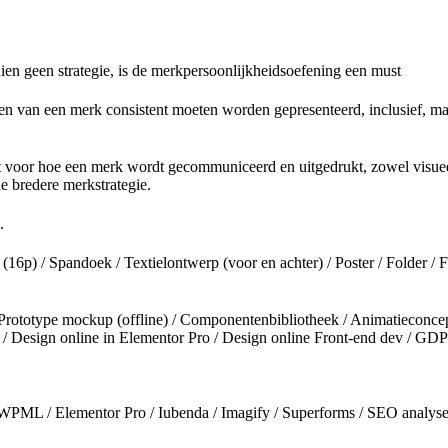
dien geen strategie, is de merkpersoonlijkheidsoefening een must
nten van een merk consistent moeten worden gepresenteerd, inclusief, maar
gt voor hoe een merk wordt gecommuniceerd en uitgedrukt, zowel visueel 
de bredere merkstrategie.
.
 (16p) / Spandoek / Textielontwerp (voor en achter) / Poster / Folder / 
 Prototype mockup (offline) / Componentenbibliotheek / Animatieconce
 / Design online in Elementor Pro / Design online Front-end dev / GDP
ML / Elementor Pro / Iubenda / Imagify / Superforms / SEO analyse /