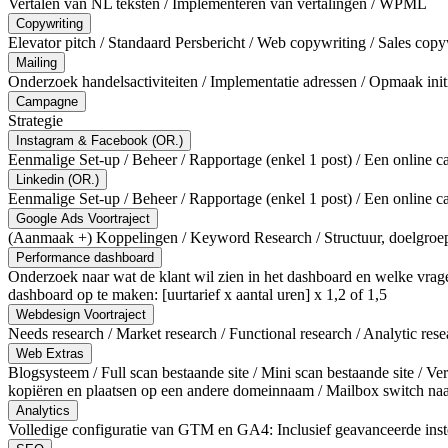
Vertalen van NL teksten / Implementeren van vertalingen / WPML
Copywriting
Elevator pitch / Standaard Persbericht / Web copywriting / Sales co
Mailing
Onderzoek handelsactiviteiten / Implementatie adressen / Opmaak ini
Campagne
Strategie
Instagram & Facebook (OR.)
Eenmalige Set-up / Beheer / Rapportage (enkel 1 post) / Een online 
Linkedin (OR.)
Eenmalige Set-up / Beheer / Rapportage (enkel 1 post) / Een online 
Google Ads Voortraject
(Aanmaak +) Koppelingen / Keyword Research / Structuur, doelgroep 
Performance dashboard
Onderzoek naar wat de klant wil zien in het dashboard en welke vrag
dashboard op te maken: [uurtarief x aantal uren] x 1,2 of 1,5
Webdesign Voortraject
Needs research / Market research / Functional research / Analytic rese
Web Extras
Blogsysteem / Full scan bestaande site / Mini scan bestaande site /
kopiëren en plaatsen op een andere domeinnaam / Mailbox switch naa
Analytics
Volledige configuratie van GTM en GA4: Inclusief geavanceerde instell