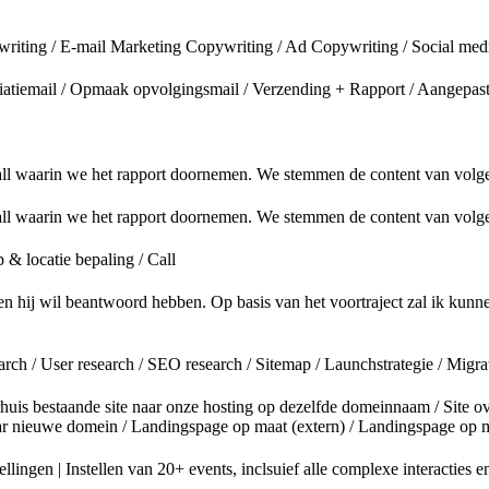
pywriting / E-mail Marketing Copywriting / Ad Copywriting / Social med
tiatiemail / Opmaak opvolgingsmail / Verzending + Rapport / Aangepas
call waarin we het rapport doornemen. We stemmen de content van volg
call waarin we het rapport doornemen. We stemmen de content van volg
& locatie bepaling / Call
en hij wil beantwoord hebben. Op basis van het voortraject zal ik kun
arch / User research / SEO research / Sitemap / Launchstrategie / Migrat
 Verhuis bestaande site naar onze hosting op dezelfde domeinnaam / Sit
r nieuwe domein / Landingspage op maat (extern) / Landingspage op m
ingen | Instellen van 20+ events, inclsuief alle complexe interacties e