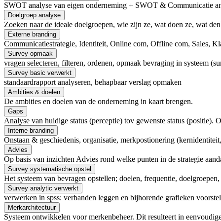
SWOT analyse van eigen onderneming + SWOT & Communicatie ana
Doelgroep analyse
Zoeken naar de ideale doelgroepen, wie zijn ze, wat doen ze, wat de
Externe branding
Communicatiestrategie, Identiteit, Online com, Offline com, Sales, K
Survey opmaak
vragen selecteren, filteren, ordenen, opmaak bevraging in systeem (su
Survey basic verwerkt
standaardrapport analyseren, behapbaar verslag opmaken
Ambities & doelen
De ambities en doelen van de onderneming in kaart brengen.
Gaps
Analyse van huidige status (perceptie) tov gewenste status (positie). 
Interne branding
Onstaan & geschiedenis, organisatie, merkpostionering (kernidentite
Advies
Op basis van inzichten Advies rond welke punten in de strategie aand
Survey systematische opstel
Het systeem van bevragen opstellen; doelen, frequentie, doelgroepen,
Survey analytic verwerkt
verwerken in spss: verbanden leggen en bijhorende grafieken voorste
Merkarchitectuur
Systeem ontwikkelen voor merkenbeheer. Dit resulteert in eenvoudige