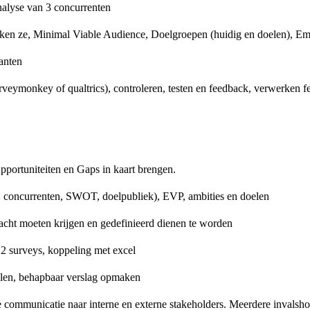
lyse van 3 concurrenten
nken ze, Minimal Viable Audience, Doelgroepen (huidig en doelen), Em
lanten
rveymonkey of qualtrics), controleren, testen en feedback, verwerken f
Opportuniteiten en Gaps in kaart brengen.
it, concurrenten, SWOT, doelpubliek), EVP, ambities en doelen
acht moeten krijgen en gedefinieerd dienen te worden
 2 surveys, koppeling met excel
llen, behapbaar verslag opmaken
 communicatie naar interne en externe stakeholders. Meerdere invalsh