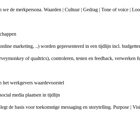
 we de merkpersona. Waarden | Cultuur | Gedrag | Tone of voice | Loo
schappen
nline marketing, ..) worden gepresenteerd in een tijdlijn incl. budgette
rveymonkey of qualtrics), controleren, testen en feedback, verwerken f
n het werkgevers waardevoorstel
cial media plaatsen in tijdlijn
egt de basis voor toekomstige messaging en storytelling. Purpose | Visi