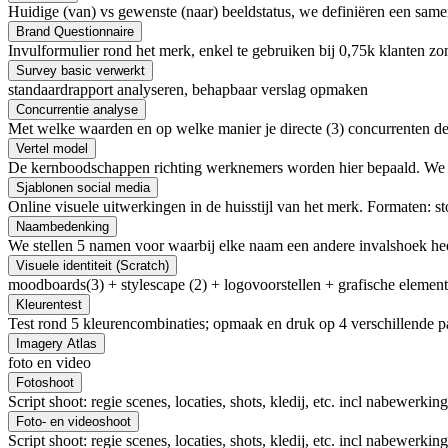
Huidige (van) vs gewenste (naar) beeldstatus, we definiëren een sa
Brand Questionnaire
Invulformulier rond het merk, enkel te gebruiken bij 0,75k klanten zon
Survey basic verwerkt
standaardrapport analyseren, behapbaar verslag opmaken
Concurrentie analyse
Met welke waarden en op welke manier je directe (3) concurrenten de
Vertel model
De kernboodschappen richting werknemers worden hier bepaald. We be
Sjablonen social media
Online visuele uitwerkingen in de huisstijl van het merk. Formaten: sto
Naambedenking
We stellen 5 namen voor waarbij elke naam een andere invalshoek heef
Visuele identiteit (Scratch)
moodboards(3) + stylescape (2) + logovoorstellen + grafische elementen
Kleurentest
Test rond 5 kleurencombinaties; opmaak en druk op 4 verschillende p
Imagery Atlas
foto en video
Fotoshoot
Script shoot: regie scenes, locaties, shots, kledij, etc. incl nabewerking
Foto- en videoshoot
Script shoot: regie scenes, locaties, shots, kledij, etc. incl nabewerking