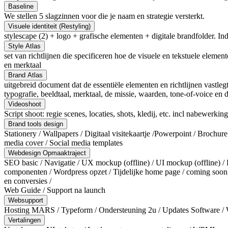
Baseline
We stellen 5 slagzinnen voor die je naam en strategie versterkt.
Visuele identiteit (Restyling)
stylescape (2) + logo + grafische elementen + digitale brandfolder. In
Style Atlas
set van richtlijnen die specificeren hoe de visuele en tekstuele eleme
en merktaal
Brand Atlas
uitgebreid document dat de essentiële elementen en richtlijnen vastle
typografie, beeldtaal, merktaal, de missie, waarden, tone-of-voice en 
Videoshoot
Script shoot: regie scenes, locaties, shots, kledij, etc. incl nabewerking
Brand tools design
Stationery / Wallpapers / Digitaal visitekaartje /Powerpoint / Brochure
media cover / Social media templates
Webdesign Opmaaktraject
SEO basic / Navigatie / UX mockup (offline) / UI mockup (offline) /
componenten / Wordpress opzet / Tijdelijke home page / coming soon
en conversies /
Web Guide / Support na launch
Websupport
Hosting MARS / Typeform / Ondersteuning 2u / Updates Software / WP
Vertalingen