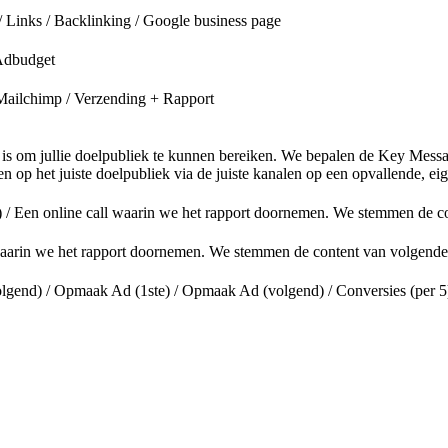
/ Links / Backlinking / Google business page
Adbudget
Mailchimp / Verzending + Rapport
 is om jullie doelpubliek te kunnen bereiken. We bepalen de Key Mess
 op het juiste doelpubliek via de juiste kanalen op een opvallende, eige
) / Een online call waarin we het rapport doornemen. We stemmen de c
 waarin we het rapport doornemen. We stemmen de content van volgende
d) / Opmaak Ad (1ste) / Opmaak Ad (volgend) / Conversies (per 5) /