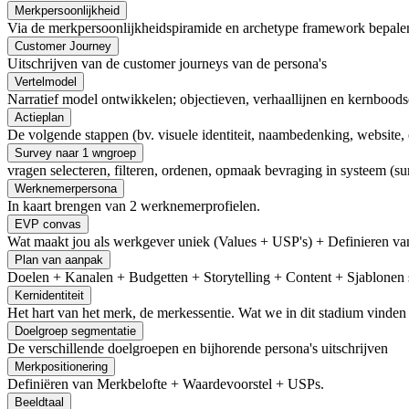
Merkpersoonlijkheid
Via de merkpersoonlijkheidspiramide en archetype framework bepalen
Customer Journey
Uitschrijven van de customer journeys van de persona's
Vertelmodel
Narratief model ontwikkelen; objectieven, verhaallijnen en kernbood
Actieplan
De volgende stappen (bv. visuele identiteit, naambedenking, website, o
Survey naar 1 wngroep
vragen selecteren, filteren, ordenen, opmaak bevraging in systeem (su
Werknemerpersona
In kaart brengen van 2 werknemerprofielen.
EVP convas
Wat maakt jou als werkgever uniek (Values + USP's) + Definieren va
Plan van aanpak
Doelen + Kanalen + Budgetten + Storytelling + Content + Sjablonen so
Kernidentiteit
Het hart van het merk, de merkessentie. Wat we in dit stadium vinden l
Doelgroep segmentatie
De verschillende doelgroepen en bijhorende persona's uitschrijven
Merkpositionering
Definiëren van Merkbelofte + Waardevoorstel + USPs.
Beeldtaal