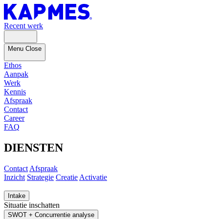
Recent werk
Menu
Close
Ethos
Aanpak
Werk
Kennis
Afspraak
Contact
Career
FAQ
DIENSTEN
Contact
Afspraak
Inzicht
Strategie
Creatie
Activatie
Intake
Situatie inschatten
SWOT + Concurrentie analyse